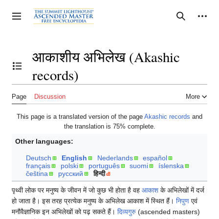
Jump
to
Personal tools
Toggle sidebar
Search
content
आकाशीय अभिलेख (Akashic
records)
Toggle the table of contents
Page
Discussion
More
This page is a translated version of the page
Akashic records
and
the translation is 75% complete.
Other languages:
Deutsch
English
Nederlands
español
français
polski
português
suomi
íslenska
čeština
русский
हिन्दी
पृथ्वी लोक पर मनुष्य के जीवन में जो कुछ भी होता है वह
आकाश
के अभिलेखों में दर्ज
हो जाता है। इस तरह प्रत्येक मनुष्य के अभिलेख आकाश में स्थित हैं।
निपुण
एवं
मनौवैज्ञानिक इन अभिलेखों को पढ़ सकते हैं।
दिव्यगुरु
(ascended masters)