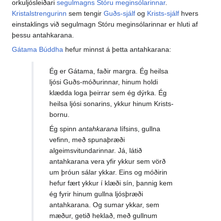
orkuljósleiðari
segulmagns Stóru meginsólarinnar
.
Kristalstrengurinn
sem tengir
Guðs-sjálf
og
Krists-sjálf
hvers
einstaklings við segulmagn Stóru meginsólarinnar er hluti af
þessu antahkarana.
Gátama Búddha
hefur minnst á þetta antahkarana:
Ég er Gátama, faðir margra. Ég heilsa
ljósi Guðs-móðurinnar, hinum holdi
klædda loga þeirrar sem ég dýrka. Ég
heilsa ljósi sonarins, ykkur hinum Krists-
bornu.
Ég spinn
antahkarana
lífsins, gullna
vefinn, með spunaþræði
algeimsvitundarinnar. Já, látið
antahkarana vera yfir ykkur sem vörð
um þróun sálar ykkar. Eins og móðirin
hefur fært ykkur í klæði sín, þannig kem
ég fyrir hinum gullna ljósþræði
antahkarana. Og sumar ykkar, sem
mæður, getið heklað, með gullnum