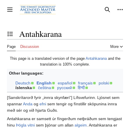
Jump
to
Personal tools
Toggle sidebar
Search
content
Antahkarana
Toggle the table of contents
Page
Discussion
More
This page is a translated version of the page
Antahkarana
and the
translation is 100% complete.
Other languages:
Deutsch
English
español
français
polski
íslenska
čeština
русский
हिन्दी
[Sanskrítarorð fyrir „innra skynfæri“] Lífsvefurinn. Ljósnet sem
spannar
Anda
og
efni
sem tengir og fínstillir sköpunina innra
með sér og við hjarta Guðs.
Antahkarana er samsett úr fíngerðum netþráðum sem tengjast
hinu
Þögla vitni
sem þjónar um allan
algeim
. Antahkarana er