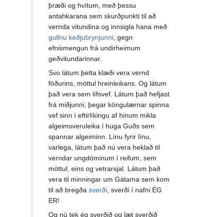
þræði og hvítum, með þessu
antahkarana sem skurðpunkti til að
vernda vitundina og innsigla hana með
gullnu keðjubrynjunni
, gegn
efnismengun frá undirheimum
geðvitundarinnar.
Svo látum þetta klæði vera vernd
föðurins, möttul hreinleikans. Og látum
það vera sem lífsvef. Látum það hefjast
frá miðjunni, þegar köngulærnar spinna
vef sinn í eftirlíkingu af hinum mikla
algeimsveruleika í huga Guðs sem
spannar algeiminn. Línu fyrir línu,
varlega, látum það nú vera heklað til
verndar ungdóminum í reifum, sem
möttul, eins og vetrarsjal. Látum það
vera til minningar um Gátama sem kom
til að bregða
sverði
, sverði í nafni ÉG
ER!
Og nú tek ég sverðið og læt sverðið