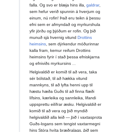
falla. Og svo er blæja hins illa,
galdrar
,
sem hefur verið spunnin á hverjum og
einum, nú rofin! Það eru teikn á þessu
efni sem er afmyndað og myrkurshula
yfir jörðu og þjóðum er rofin. Og þið
munuð sjá hvernig vitund
Drottins
heimsins
, sem dýrkendur móðurinnar
kalla fram, kemur reifum Drottins
heimsins fyrir í stað þessa efniskjarna
og efniviðs myrkursins ...
Helgivaldið er komið til að vera, taka
sér bólstað, til að hækka vitund
mannkyns, til að lyfta henni upp til
hæstu hæða Guðs til að finna flæði
lífsins, kærleika og sannleika, lifandi
uppsprettu eilífrar æsku. Helgivaldið er
komið til að vera og þið myndið
helgivaldið alla leið —
þið
í vaxtasprota
Guðs-logans sem tengist vaxtarmegni
hins Stóra hvíta bræðralags,
þið
sem