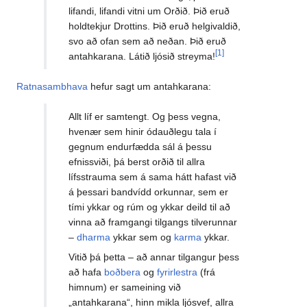
lifandi, lifandi vitni um Orðið. Þið eruð
holdtekjur Drottins. Þið eruð helgivaldið,
svo að ofan sem að neðan. Þið eruð
[1]
antahkarana. Látið ljósið streyma!
Ratnasambhava
hefur sagt um antahkarana:
Allt líf er samtengt. Og þess vegna,
hvenær sem hinir ódauðlegu tala í
gegnum endurfædda sál á þessu
efnissviði, þá berst orðið til allra
lífsstrauma sem á sama hátt hafast við
á þessari bandvídd orkunnar, sem er
tími ykkar og rúm og ykkar deild til að
vinna að framgangi tilgangs tilverunnar
–
dharma
ykkar sem og
karma
ykkar.
Vitið þá þetta – að annar tilgangur þess
að hafa
boðbera
og
fyrirlestra
(frá
himnum) er sameining við
„antahkarana“, hinn mikla ljósvef, allra