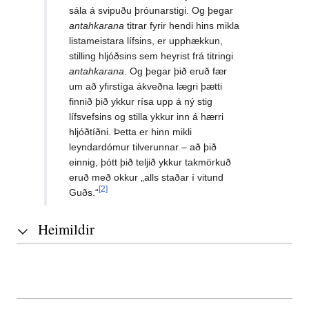
sála á svipuðu þróunarstigi. Og þegar
antahkarana
titrar fyrir hendi hins mikla
listameistara lífsins, er upphækkun,
stilling hljóðsins sem heyrist frá titringi
antahkarana
. Og þegar þið eruð fær
um að yfirstíga ákveðna lægri þætti
finnið þið ykkur rísa upp á ný stig
lífsvefsins og stilla ykkur inn á hærri
hljóðtíðni. Þetta er hinn mikli
leyndardómur tilverunnar – að þið
einnig, þótt þið teljið ykkur takmörkuð
eruð með okkur „alls staðar í vitund
[2]
Guðs.“
Heimildir