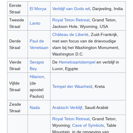
Eerste
El Morya
Verblijf van Gods wil
, Darjeeling, India
Straal
Tweede
Royal Teton Retreat
, Grand Teton,
Lanto
Straal
Jackson Hole, Wyoming, USA
Château de Liberté
, Zuid-Frankrijk,
Derde
Paul de
met een focus van de drievoudige
Straal
Venetiaan
vlam bij het Washington Monument,
Washington D.C.
Vierde
Serapis
De
Hemelvaartstempel
en verblijf in
Straal
Bey
Luxor, Egypte
Hilarion
,
Vijfde
(de
Tempel der Waarheid
, Kreta
Straal
apostel
Paulus)
Zesde
Nada
Arabisch Verblijf
, Saudi Arabië
Straal
Royal Teton Retreat
, Grand Teton,
Wyoming;
Cave of Symbols
, Table
Mountain, in de omgeving van