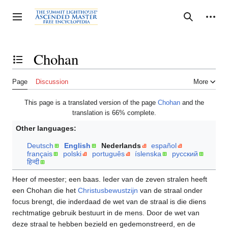
Jump
to
Personal tools
Toggle sidebar
Search
content
Chohan
Toggle the table of contents
Page
Discussion
More
This page is a translated version of the page
Chohan
and the
translation is 66% complete.
Other languages:
Deutsch
English
Nederlands
español
français
polski
português
íslenska
русский
हिन्दी
Heer of meester; een baas. Ieder van de zeven stralen heeft
een Chohan die het
Christusbewustzijn
van de straal onder
focus brengt, die inderdaad de wet van de straal is die diens
rechtmatige gebruik bestuurt in de mens. Door de wet van
deze straal te hebben bezield en gedemonstreerd, en de