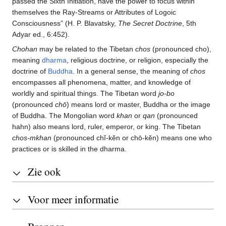
passed the Sixth Initiation, have the power to focus within
themselves the Ray-Streams or Attributes of Logoic
Consciousness” (H. P. Blavatsky,
The Secret Doctrine
, 5th
Adyar ed., 6:452).
Chohan
may be related to the Tibetan
chos
(pronounced cho),
meaning
dharma
, religious doctrine, or religion, especially the
doctrine of
Buddha
. In a general sense, the meaning of
chos
encompasses all phenomena, matter, and knowledge of
worldly and spiritual things. The Tibetan word
jo-bo
(pronounced
chō
) means lord or master, Buddha or the image
of Buddha. The Mongolian word
khan
or
qan
(pronounced
hahn) also means lord, ruler, emperor, or king. The Tibetan
chos-mkhan
(pronounced chĭ-kĕn or chō-kĕn) means one who
practices or is skilled in the dharma.
Zie ook
Voor meer informatie