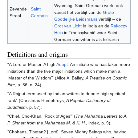
Wyoming. Saint Germain werkt ook
Zevende
Saint
vanuit het verblijf van de
Grote
Straal
Germain
Goddelijke Leidsmans
verblijf – de
Grot van Licht
in India en de
Rakoczy
Huis
in Transsylvanië waar Saint
Germain voorzitter is als hiërarch
Definitions and origins
“A Lord or Master. A high
Adept
. An initiate who has taken more
initiations than the five major initiations which make man a
‘Master of the Wisdom’” (Alice A. Bailey,
A Treatise on Cosmic
Fire
, p. 66, n. 24).
“A Rajput term used by Indian writers to denote high spiritual
rank” (Christmas Humphreys,
A Popular Dictionary of
Buddhism
, p. 57).
“Chief, Cho-Khan, ‘Rock of Ages’” (
The Mahatma Letters to A.
P. Sinnett from the Mahatmas M. & K. H.
, index, p. 9).
“Chohans, Tibetan? [Lord]. Seven Mighty Beings who, having