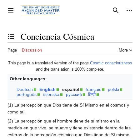
Jump
to
Personal tools
Toggle sidebar
Search
content
Conciencia Cósmica
Toggle the table of contents
Page
Discussion
More
This page is a translated version of the page
Cosmic consciousness
and the translation is 100% complete.
Other languages:
Deutsch
English
español
français
polski
português
íslenska
русский
हिन्दी
(1) La percepción que Dios tiene de Sí Mismo en el cosmos y
como tal.
(2) La percepción que el hombre tiene de sí mismo en la
medida en que vive, se mueve y tiene existencia dentro de las
esferas de la percepción cósmica que Dios tiene de Sí mismo.