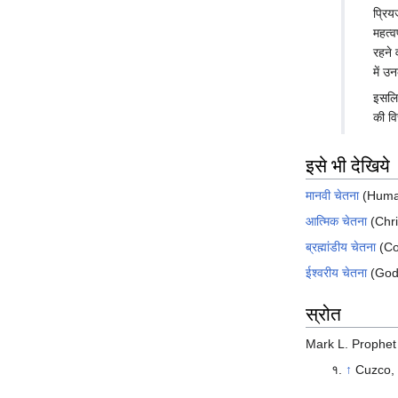
प्रिय
महत्व
रहने 
में उ
इसलिए
की विस
इसे भी देखिये
मानवी चेतना
(Huma
आत्मिक चेतना
(Chri
ब्रह्मांडीय चेतना
(Co
ईश्वरीय चेतना
(God
स्रोत
Mark L. Prophet
↑
Cuzco,