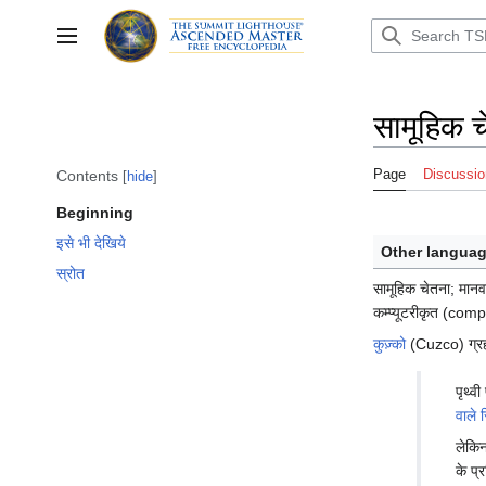
Jump
to
Toggle sidebar
content
सामूहिक च
Page
Discussio
Contents
hide
Beginning
इसे भी देखिये
Other languag
स्रोत
सामूहिक चेतना; मान
कम्प्यूटरीकृत (com
कुज़्को
(Cuzco) ग्रह 
पृथ्व
वाले स
लेकिन
के प्