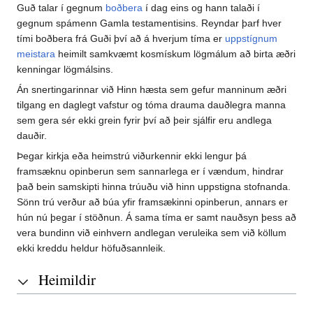
Guð talar í gegnum
boðbera
í dag eins og hann talaði í
gegnum spámenn Gamla testamentisins. Reyndar þarf hver
tími boðbera frá Guði því að á hverjum tíma er
uppstígnum
meistara
heimilt samkvæmt kosmískum lögmálum að birta æðri
kenningar lögmálsins.
Án snertingarinnar við Hinn hæsta sem gefur manninum æðri
tilgang en daglegt vafstur og tóma drauma dauðlegra manna
sem gera sér ekki grein fyrir því að þeir sjálfir eru andlega
dauðir.
Þegar kirkja eða heimstrú viðurkennir ekki lengur þá
framsæknu opinberun sem sannarlega er í vændum, hindrar
það bein samskipti hinna trúuðu við hinn uppstigna stofnanda.
Sönn trú verður að búa yfir framsækinni opinberun, annars er
hún nú þegar í stöðnun. Á sama tíma er samt nauðsyn þess að
vera bundinn við einhvern andlegan veruleika sem við köllum
ekki kreddu heldur höfuðsannleik.
Heimildir