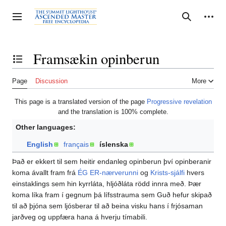
Jump
to
Personal tools
Toggle sidebar
Search
content
Framsækin opinberun
Toggle the table of contents
Page
Discussion
More
This page is a translated version of the page
Progressive revelation
and the translation is 100% complete.
Other languages:
English
français
íslenska
Það er ekkert til sem heitir endanleg opinberun því opinberanir
koma ávallt fram frá
ÉG ER-nærverunni
og
Krists-sjálfi
hvers
einstaklings sem hin kyrrláta, hljóðláta rödd innra með. Þær
koma líka fram í gegnum þá lífsstrauma sem Guð hefur skipað
til að þjóna sem ljósberar til að beina visku hans í frjósaman
jarðveg og uppfæra hana á hverju tímabili.