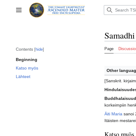
Jump
to
Toggle sidebar
content
Samadhi
Page
Discussio
Contents
hide
Beginning
Katso myös
Other languag
Lähteet
[Sanskrit. kirjai
Hindulaisuude
Buddhalaisuu
korkeimpiin henk
Äiti Maria
sanoi 
Itäisten mestare
Katso myös