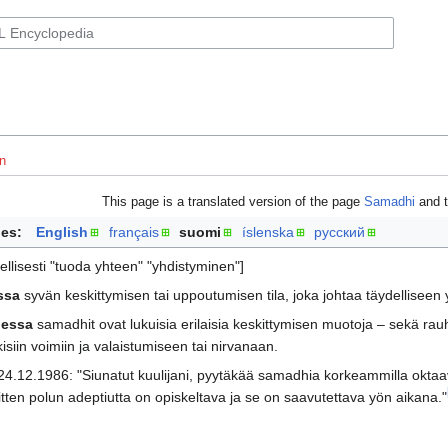
n
This page is a translated version of the page
Samadhi
and t
es:
English
français
suomi
íslenska
русский
mellisesti "tuoda yhteen" "yhdistyminen"]
ssa
syvän keskittymisen tai uppoutumisen tila, joka johtaa täydellisee
dessa
samadhit ovat lukuisia erilaisia keskittymisen muotoja – sekä rauhal
isiin voimiin ja valaistumiseen tai nirvanaan.
24.12.1986: "Siunatut kuulijani, pyytäkää samadhia korkeammilla oktaav
itten polun adeptiutta on opiskeltava ja se on saavutettava yön aikana."