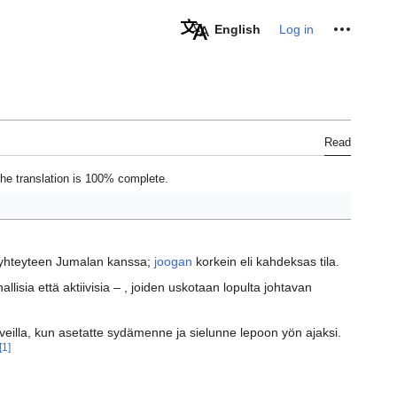
Personal tools
English
Log in
Read
he translation is 100% complete.
n yhteyteen Jumalan kanssa;
joogan
korkein eli kahdeksas tila.
lisia että aktiivisia – , joiden uskotaan lopulta johtavan
eilla, kun asetatte sydämenne ja sielunne lepoon yön ajaksi.
[1]