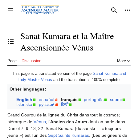
Jump
to
Personal tools
Toggle sidebar
Search
content
Sanat Kumara et la Maître
Ascensionnée Vénus
Toggle the table of contents
Page
Discussion
More
This page is a translated version of the page
Sanat Kumara and
Lady Master Venus
and the translation is 100% complete.
Other languages:
English
español
français
português
suomi
íslenska
русский
हिन्दी
Grand Gourou de la lignée du Christ dans tout le cosmos;
hiérarque de
Vénus
; l’
Ancien des Jours
dont on parle dans
Daniel 7, 9, 13, 22. Sanat Kumara (du sanskrit : « toujours
jeune ») est l’un des
Sept Saints Kumaras
. (Les Seigneurs de