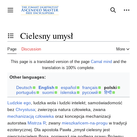
Jump
to
Personal tools
Toggle sidebar
Search
content
Cielesny umysł
Toggle the table of contents
Page
Discussion
More
This page is a translated version of the page
Carnal mind
and the
translation is 100% complete.
Other languages:
Deutsch
English
español
français
polski
português
suomi
íslenska
русский
हिन्दी
Ludzkie ego
, ludzka wola i ludzki intelekt; samoświadomość
bez
Chrystusa
; zwierzęca natura człowieka, zwana
mechanizacją człowieka
oraz koncepcja mechanizacji
autorstwa
Mistrza R
; zwany
mieszkańcem-na-progu
w tradycji
ezoterycznej. Dla apostoła Pawła „zmysł cielesny jest
nieprzyjacielem Boga, ponieważ nie podlega prawu Bożemu,