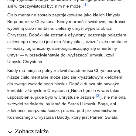
[1]
ani w rzeczywistości być nim nie może”.
Ciało mentalne zostało zaprojektowane jako kielich Umysłu
Boga poprzez Chrystusa. Kiedy marności światowej mądrości
wypełnią ciało mentalne, cielesny umysł wypiera obraz
Chrystusa. Dopóki nie zostanie ożywiony, pozostaje pojazdem
cielesnego umysłu i jest określany jako „niższe” ciało mentalne
— niższy, ograniczony, samoograniczający się śmiertelny
umysł — w przeciwieństwie do „wyższego” umysłu, czyli
Umysłu Chrystusa.
Kiedy ma miejsce pełny rozkwit świadomości Chrystusowej,
niższe ciało mentalne może stać się kryształowym kielichem
dla swego życiodajnego blasku. Dopóki dusza nie nawiąże
kontaktu z Umysłem Chrystusa („Niech będzie w was takie
[2]
usposobienie, jakie było w Chrystusie Jezusie”
), nie ma ona
skrzydeł ze światła, by latać do Serca i Umysłu Boga, ani
zdolności podążania ścieżką ucznia pod przewodnictwem
Kosmicznego Chrystusa i Buddy, który jest Panem Świata.
Zobacz także