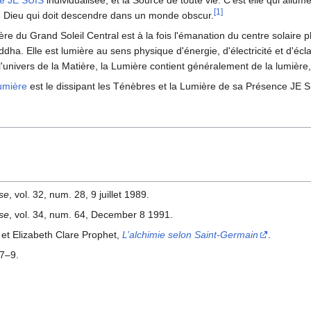
e JE SUIS
individualisée, et la Source de toute vie. C'est elle qui allume 
[1]
e Dieu qui doit descendre dans un monde obscur.
re du Grand Soleil Central est à la fois l'émanation du centre solaire
ddha. Elle est lumière au sens physique d'énergie, d'électricité et d'écla
univers de la Matière, la Lumière contient généralement de la lumière,
umière
est le dissipant les Ténèbres et la Lumière de sa Présence JE 
se
, vol. 32, num. 28, 9 juillet 1989.
se
, vol. 34, num. 64, December 8 1991.
 et Elizabeth Clare Prophet,
L’alchimie selon Saint-Germain
.
7–9.