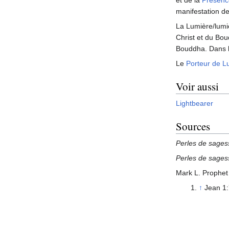
et de la
Présenc
manifestation d
La Lumière/lumiè
Christ et du Bou
Bouddha. Dans l'
Le
Porteur de L
Voir aussi
Lightbearer
Sources
Perles de sages
Perles de sages
Mark L. Prophet
↑
Jean 1: