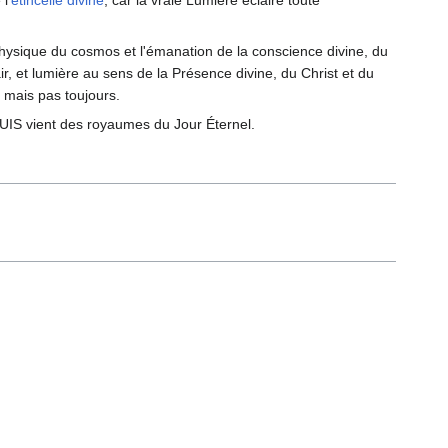
l'
étincelle divine
, car la vraie Lumière éclaire toute
 physique du cosmos et l'émanation de la conscience divine, du
ir, et lumière au sens de la Présence divine, du Christ et du
 mais pas toujours.
SUIS vient des royaumes du Jour Éternel.