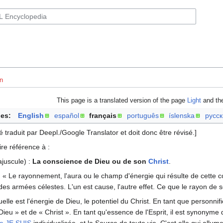
n
This page is a translated version of the page
Light
and the
es:
English
español
français
português
íslenska
русс
é traduit par Deepl./Google Translator et doit donc être révisé.]
ire référence à :
ajuscule) :
La conscience de Dieu ou de son
Christ
.
: « Le rayonnement, l'aura ou le champ d'énergie qui résulte de cette con
 des armées célestes. L'un est cause, l'autre effet. Ce que le rayon de sol
uelle est l'énergie de Dieu, le potentiel du Christ. En tant que personnif
eu » et de « Christ ». En tant qu'essence de l'Esprit, il est synonyme 