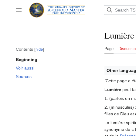
Jump
to
Toggle sidebar
content
Lumière
Page
Discussio
Contents
hide
Beginning
Voir aussi
Other languag
Sources
[Cette page a ét
Lumière
peut fa
1. (parfois en m
2. (minuscules) 
filles de Dieu et
La lumière spirit
synonyme de « Di