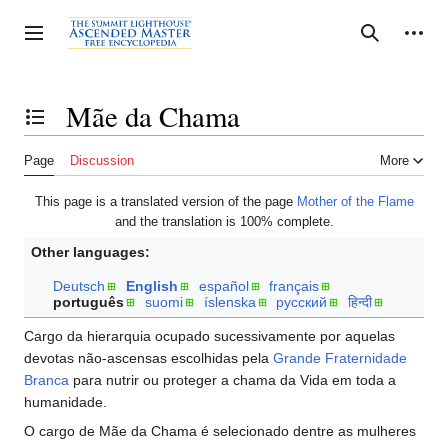
Jump
to
Personal tools
Toggle sidebar
Search
content
Mãe da Chama
Toggle the table of contents
Page
Discussion
More
This page is a translated version of the page
Mother of the Flame
and the translation is 100% complete.
Other languages:
Deutsch
English
español
français
português
suomi
íslenska
русский
हिन्दी
Cargo da hierarquia ocupado sucessivamente por aquelas
devotas não-ascensas escolhidas pela
Grande Fraternidade
Branca
para nutrir ou proteger a chama da Vida em toda a
humanidade.
O cargo de Mãe da Chama é selecionado dentre as mulheres