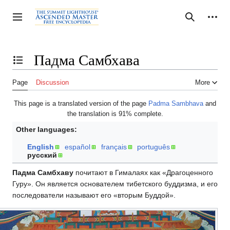
Jump
to
Personal tools
Toggle sidebar
Search
content
Падма Самбхава
Toggle the table of contents
Page
Discussion
More
This page is a translated version of the page
Padma Sambhava
and
the translation is 91% complete.
Other languages:
English
español
français
português
русский
Падма Самбхаву
почитают в Гималаях как «Драгоценного
Гуру». Он яв­ляется основателем тибетского буддизма, и его
последователи называют его «вторым Буддой».