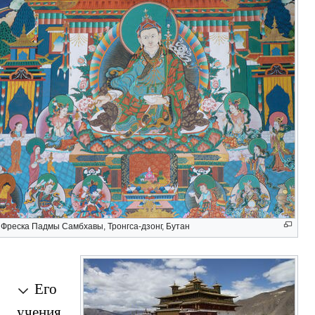
Жизнь
Падма
Самбхавы
Тертоны
Мантия
гуру
Фреска Падмы Самбхавы, Тронгса-дзонг, Бутан
Его
мантра
Его
учения