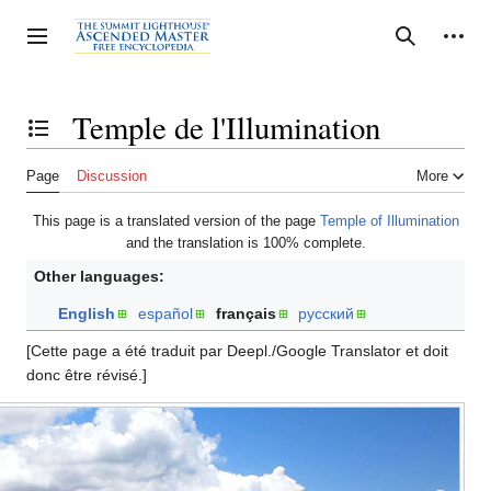
Jump
to
Personal tools
Toggle sidebar
Search
content
Temple de l'Illumination
Toggle the table of contents
Page
Discussion
More
This page is a translated version of the page
Temple of Illumination
and the translation is 100% complete.
Other languages:
English
español
français
русский
[Cette page a été traduit par Deepl./Google Translator et doit
donc être révisé.]