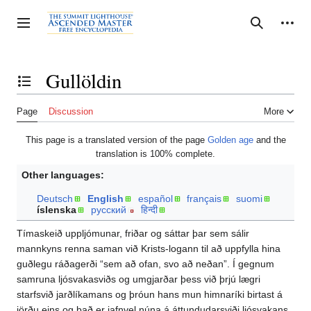
Jump
to
Personal tools
Toggle sidebar
Search
content
Gullöldin
Toggle the table of contents
Page
Discussion
More
This page is a translated version of the page
Golden age
and the
translation is 100% complete.
Other languages:
Deutsch
English
español
français
suomi
íslenska
русский
हिन्दी
Tímaskeið uppljómunar, friðar og sáttar þar sem sálir
mannkyns renna saman við Krists-logann til að uppfylla hina
guðlegu ráðagerði “sem að ofan, svo að neðan”. Í gegnum
samruna ljósvakasviðs og umgjarðar þess við þrjú lægri
starfsvið jarðlíkamans og þróun hans mun himnaríki birtast á
jörðu eins og það er jafnvel núna á áttundudarsviði ljósvakans.