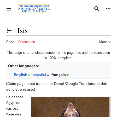
Jump
to
Personal tools
Toggle sidebar
Search
content
Isis
Toggle the table of contents
Page
Discussion
More
This page is a translated version of the page
Isis
and the translation
is 100% complete.
Other languages:
English
español
français
[Cette page a été traduit par Deepl./Google Translator et doit
donc être révisé.]
La déesse
égyptienne
Isis est
l'une des