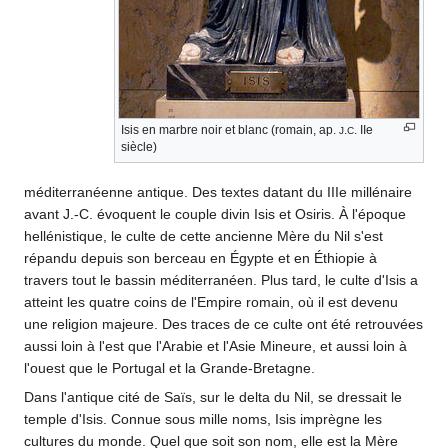
Isis en marbre noir et blanc (romain, ap.
.
. IIe
J
C
siècle)
méditerranéenne antique. Des textes datant du IIIe millénaire
avant J.-C. évoquent le couple divin Isis et Osiris. À l'époque
hellénistique, le culte de cette ancienne Mère du Nil s'est
répandu depuis son berceau en Égypte et en Éthiopie à
travers tout le bassin méditerranéen. Plus tard, le culte d'Isis a
atteint les quatre coins de l'Empire romain, où il est devenu
une religion majeure. Des traces de ce culte ont été retrouvées
aussi loin à l'est que l'Arabie et l'Asie Mineure, et aussi loin à
l'ouest que le Portugal et la Grande-Bretagne.
Dans l'antique cité de Saïs, sur le delta du Nil, se dressait le
temple d'Isis. Connue sous mille noms, Isis imprègne les
cultures du monde. Quel que soit son nom, elle est la Mère