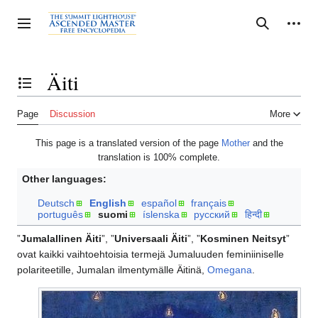
Jump
to
Personal tools
Toggle sidebar
Search
content
Äiti
Toggle the table of contents
Page
Discussion
More
This page is a translated version of the page
Mother
and the
translation is 100% complete.
Other languages:
Deutsch
English
español
français
português
suomi
íslenska
русский
हिन्दी
”
Jumalallinen Äiti
”, ”
Universaali Äiti
”, ”
Kosminen Neitsyt
”
ovat kaikki vaihtoehtoisia termejä Jumaluuden feminiiniselle
polariteetille, Jumalan ilmentymälle Äitinä,
Omegana
.