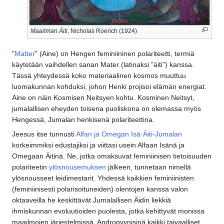
Maailman Äiti
, Nicholas Roerich (1924)
"
Matter
" (Aine) on Hengen feminiininen polariteetti, termiä
käytetään vaihdellen sanan Mater (latinaksi ”äiti”) kanssa.
Tässä yhteydessä koko materiaalinen kosmos muuttuu
luomakunnan kohduksi, johon Henki projisoi elämän energiat.
Aine on näin Kosmisen Neitsyen kohtu. Kosminen Neitsyt,
jumalallisen eheyden toisena puoliskona on olemassa myös
Hengessä, Jumalan henkisenä polariteettina.
Jeesus itse tunnusti
Alfan ja Omegan
Isä-Äiti-Jumalan
korkeimmiksi edustajiksi ja viittasi usein Alfaan Isänä ja
Omegaan Äitinä. Ne, jotka omaksuvat feminiinisen tietoisuuden
polariteetin
ylösnousemuksen
jälkeen, tunnetaan nimellä
ylösnousseet leidimestarit. Yhdessä kaikkien feminiinisten
(feminiinisesti polarisoituneiden) olentojen kanssa valon
oktaaveilla he keskittävät Jumalallisen Äidin liekkiä
ihmiskunnan evoluutioiden puolesta, jotka kehittyvät monissa
maailmojen järjestelmissä. Androgyynisinä kaikki taivaalliset