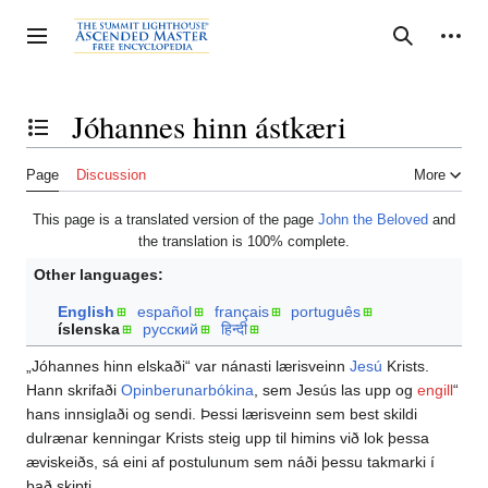
Jump
to
Personal tools
Toggle sidebar
Search
content
Jóhannes hinn ástkæri
Toggle the table of contents
Page
Discussion
More
This page is a translated version of the page
John the Beloved
and
the translation is 100% complete.
Other languages:
English
español
français
português
íslenska
русский
हिन्दी
„Jóhannes hinn elskaði“ var nánasti lærisveinn
Jesú
Krists.
Hann skrifaði
Opinberunarbókina
, sem Jesús las upp og
engill
“
hans innsiglaði og sendi. Þessi lærisveinn sem best skildi
dulrænar kenningar Krists steig upp til himins við lok þessa
æviskeiðs, sá eini af postulunum sem náði þessu takmarki í
það skipti.