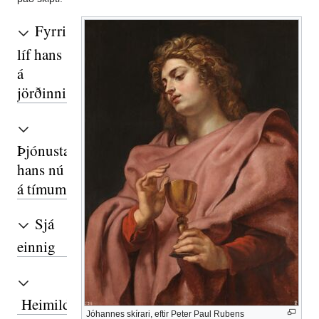
Fyrri
líf hans
á
jörðinni
Þjónusta
hans nú
á tímum
Sjá
einnig
Heimildir
Jóhannes skírari, eftir Peter Paul Rubens