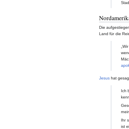
Stad
Nordamerik
Die aufgestiege
Land für die Rei
„Wir
wend
Mäch
apok
Jesus
hat gesag
Ich 
kenn
Gese
mein
Ihr 
ist 