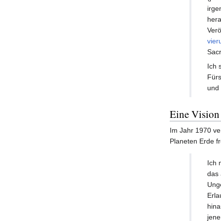
irge
hera
Verö
vier
Sacr
Ich 
Fürs
und 
Eine Vision
Im Jahr 1970 ve
Planeten Erde fr
Ich 
das 
Unge
Erla
hina
jene