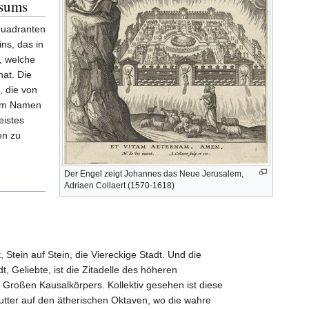
rsums
Quadranten
ns, das in
, welche
hat. Die
, die von
 im Namen
eistes
en zu
Der Engel zeigt Johannes das Neue Jerusalem,
Adriaen Collaert (1570-1618)
tein auf Stein, die Viereckige Stadt. Und die
 Geliebte, ist die Zitadelle des höheren
Großen Kausalkörpers. Kollektiv gesehen ist diese
utter auf den ätherischen Oktaven, wo die wahre