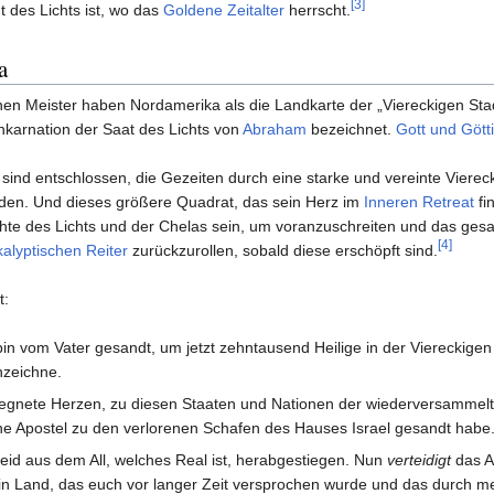
[3]
t des Lichts ist, wo das
Goldene Zeitalter
herrscht.
a
nen Meister haben Nordamerika als die Landkarte der „Viereckigen Stad
nkarnation der Saat des Lichts von
Abraham
bezeichnet.
Gott und Gött
 sind entschlossen, die Gezeiten durch eine starke und vereinte Viere
en. Und dieses größere Quadrat, das sein Herz im
Inneren Retreat
fi
te des Lichts und der Chelas sein, um voranzuschreiten und das g
[4]
alyptischen Reiter
zurückzurollen, sobald diese erschöpft sind.
t:
bin vom Vater gesandt, um jetzt zehntausend Heilige in der Viereckigen
zeichne.
gnete Herzen, zu diesen Staaten und Nationen der wiederversammel
e Apostel zu den verlorenen Schafen des Hauses Israel gesandt habe
seid aus dem All, welches Real ist, herabgestiegen. Nun
verteidigt
das Al
ein Land, das euch vor langer Zeit versprochen wurde und das durch m