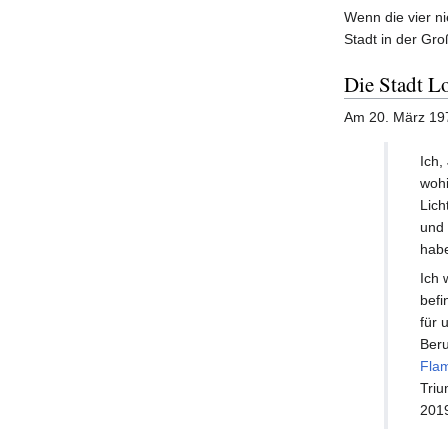
Wenn die vier ni
Stadt in der Gr
Die Stadt L
Am 20. März 197
Ich,
woh
Lich
und 
hab
Ich 
befi
für 
Ber
Fla
Triu
201