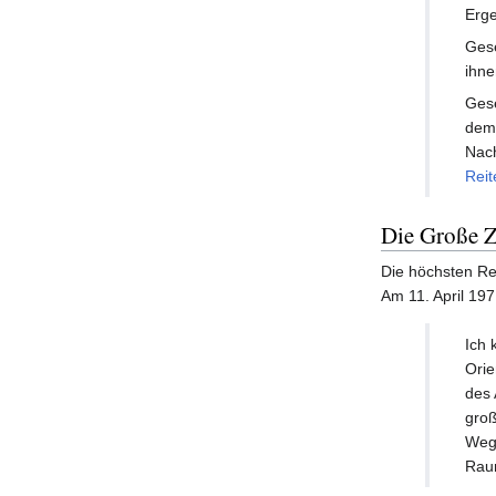
Erge
Gese
ihne
Gese
dem 
Nach
Reit
Die Große Z
Die höchsten Re
Am 11. April 19
Ich 
Orie
des 
gro
Weg 
Rau