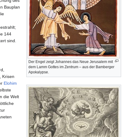
ichung des
en Bauplan
die
strahlt;
ie 144
rt sind.
Der Engel zeigt Johannes das Neue Jerusalem mit
dem Lamm Gottes im Zentrum – aus der Bamberger
rd,
Apokalypse.
, Krisen
er
Elohim
elbste
n die Welt
öttliche
zur
aneten