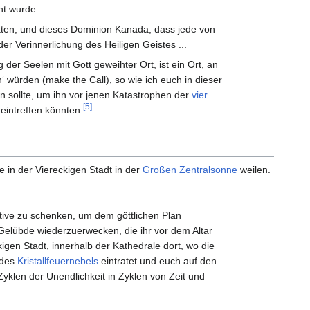
t wurde ...
aaten, und dieses Dominion Kanada, dass jede von
r Verinnerlichung des Heiligen Geistes ...
er Seelen mit Gott geweihter Ort, ist ein Ort, an
 würden (make the Call), so wie ich euch in dieser
en sollte, um ihn vor jenen Katastrophen der
vier
[5]
eintreffen könnten.
ie in der Viereckigen Stadt in der
Großen Zentralsonne
weilen.
ive zu schenken, um dem göttlichen Plan
Gelübde wiederzuerwecken, die ihr vor dem Altar
igen Stadt, innerhalb der Kathedrale dort, wo die
 des
Kristallfeuernebels
eintratet und euch auf den
yklen der Unendlichkeit in Zyklen von Zeit und