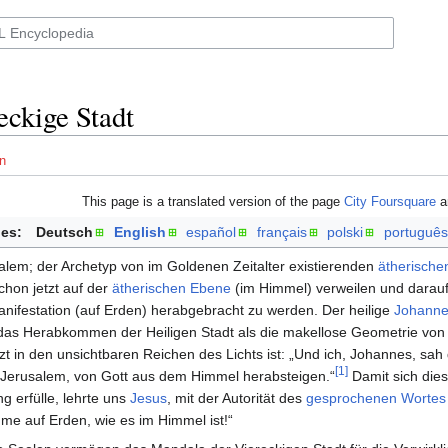
eckige Stadt
n
This page is a translated version of the page
City Foursquare
an
es:
Deutsch
English
español
français
polski
português
lem; der Archetyp von im Goldenen Zeitalter existierenden
ätherische
schon jetzt auf der
ätherischen Ebene
(im Himmel) verweilen und darauf
anifestation (auf Erden) herabgebracht zu werden. Der heilige
Johanne
as Herabkommen der Heiligen Stadt als die makellose Geometrie von
tzt in den unsichtbaren Reichen des Lichts ist: „Und ich, Johannes, sah 
[1]
 Jerusalem, von Gott aus dem Himmel herabsteigen.“
Damit sich dies
 erfülle, lehrte uns
Jesus
, mit der Autorität des
gesprochenen Wortes
me auf Erden, wie es im Himmel ist!“