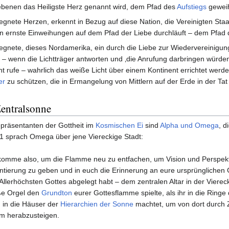
benen das Heiligste Herz genannt wird, dem Pfad des
Aufstiegs
geweih
gnete Herzen, erkennt in Bezug auf diese Nation, die Vereinigten St
n ernste Einweihungen auf dem Pfad der Liebe durchläuft – dem Pfad de
gnete, dieses Nordamerika, ein durch die Liebe zur Wiedervereinigung d
– wenn die Lichtträger antworten und ‚die Anrufung darbringen würden‘
t rufe – wahrlich das weiße Licht über einem Kontinent errichtet werd
er
zu schützen, die in Ermangelung von Mittlern auf der Erde in der Tat 
entralsonne
präsentanten der Gottheit im
Kosmischen Ei
sind
Alpha und Omega
, d
71 sprach Omega über jene Viereckige Stadt:
komme also, um die Flamme neu zu entfachen, um Vision und Perspekt
ntierung zu geben und in euch die Erinnerung an eure ursprünglichen 
Allerhöchsten Gottes abgelegt habt – dem zentralen Altar in der Viereck
ße Orgel den
Grundton
eurer Gottesflamme spielte, als ihr in die Ringe
in die Häuser der
Hierarchien der Sonne
machtet, um von dort durch Z
m herabzusteigen.