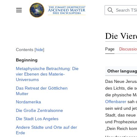
Jump
to
Toggle sidebar
content
Die Vier
Page
Discussio
Contents
hide
Beginning
Metaphysische Betrachtung: Die
Other languag
vier Ebenen des Materie-
Universums
Das Neue Jerusa
Das Retreat der Göttlichen
des Lichts, die 
Mutter
die physische M
Offenbarer
sah d
Nordamerika
sein wird und je
Die Große Zentralsonne
Stadt, das neue
Die Stadt Los Angeles
und Prophezeiung
Andere Städte und Orte auf der
„Dein Reich kom
Erde