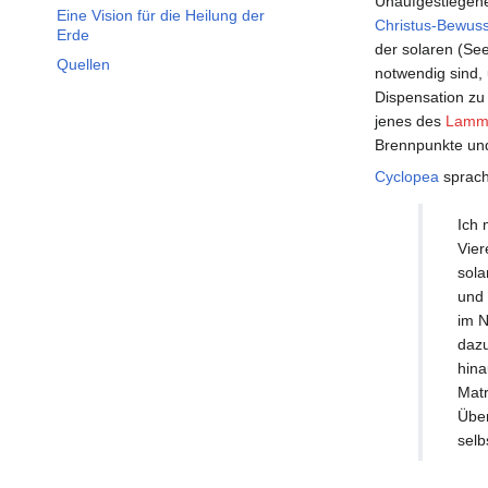
Unaufgestiegene
Eine Vision für die Heilung der
Christus-Bewuss
Erde
der solaren (See
Quellen
notwendig sind,
Dispensation zu 
jenes des
Lamm
Brennpunkte und
Cyclopea
sprach 
Ich 
Vier
sola
und 
im N
dazu
hina
Matr
Über
selb