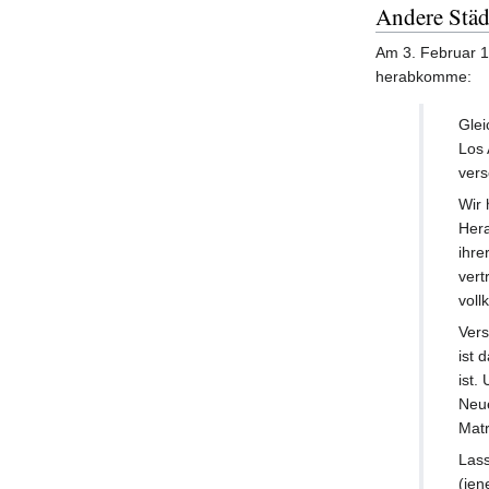
Andere Städ
Am 3. Februar 
herabkomme:
Glei
Los 
vers
Wir 
Hera
ihre
vert
voll
Vers
ist 
ist.
Neue
Matr
Lass
(jen