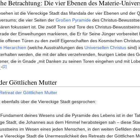
he Betrachtung: Die vier Ebenen des Materie-Unive
sehen ist die Viereckige Stadt das Mandala der vier Ebenen und der 
versums; die vier Seiten der
Großen Pyramide
des Christus-Bewusstsei
ren fokussiert ist. Die zwölf Tore sind Tore des Christus-Bewusstseins
rade der Einweihungen markieren, die Er für Seine Jünger vorbereitet 
 die offenen Türen zu den zwölf Eigenschaften des Kosmischen Christus
en Hierarchien
(welche Ausstrahlungen des
Universellen Christus
sind)
hterhalten werden, die mit der alles verzehrenden, feurigen Liebe des G
ll jener, die in Gnade „mit Danken zu seinen Toren eingehen und mit Lob
[2]
.“
der Göttlichen Mutter
Retreat der Göttlichen Mutter
 ebenfalls über die Viereckige Stadt gesprochen:
Fundament deines Wesens und die Pyramide des Lebens ist in der Tat, S
ige Stadt, die Johannes aus dem Himmel herabsteigen sah – diese Stadt,
sstseins im Wesen eines jeden Menschen, in den weiten Gefilden des 
e Viereckige Stadt die Unermesslichkeit des Retreats der Göttlichen M