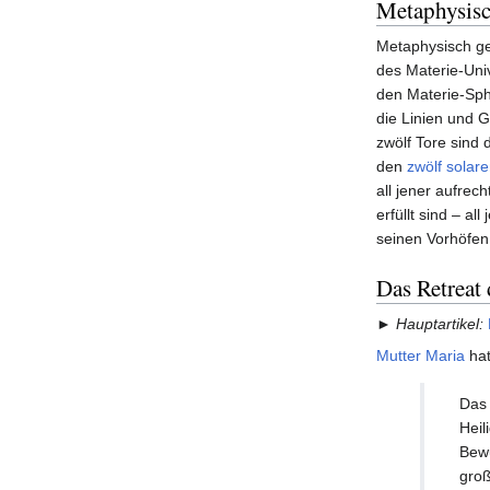
Metaphysisc
Metaphysisch ge
des Materie-Uni
den Materie-Sphä
die Linien und G
zwölf Tore sind
den
zwölf solar
all jener aufrec
erfüllt sind – a
seinen Vorhöfen
Das Retreat 
►
Hauptartikel:
Mutter Maria
hat
Das 
Heil
Bewu
groß