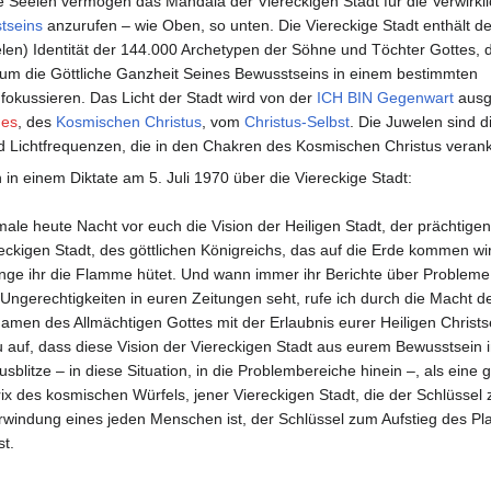
 Seelen vermögen das Mandala der Viereckigen Stadt für die Verwirkl
tseins
anzurufen – wie Oben, so unten. Die Viereckige Stadt enthält d
len) Identität der 144.000 Archetypen der Söhne und Töchter Gottes, 
 um die Göttliche Ganzheit Seines Bewusstseins in einem bestimmten
fokussieren. Das Licht der Stadt wird von der
ICH BIN Gegenwart
ausge
es
, des
Kosmischen Christus
, vom
Christus-Selbst
. Die Juwelen sind d
 Lichtfrequenzen, die in den Chakren des Kosmischen Christus veranke
in einem Diktate am 5. Juli 1970 über die Viereckige Stadt:
male heute Nacht vor euch die Vision der Heiligen Stadt, der prächtigen
eckigen Stadt, des göttlichen Königreichs, das auf die Erde kommen wi
nge ihr die Flamme hütet. Und wann immer ihr Berichte über Probleme
Ungerechtigkeiten in euren Zeitungen seht, rufe ich durch die Macht d
amen des Allmächtigen Gottes mit der Erlaubnis eurer Heiligen Christs
 auf, dass diese Vision der Viereckigen Stadt aus eurem Bewusstsein i
usblitze – in diese Situation, in die Problembereiche hinein –, als eine g
ix des kosmischen Würfels, jener Viereckigen Stadt, die der Schlüssel 
windung eines jeden Menschen ist, der Schlüssel zum Aufstieg des Pl
st.