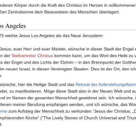
ederen Körper durch die Kraft des Christus im Herzen in vollkommener 
oßen Zentralsonne dem Bewusstsein des Menschen überlagert.
os Angeles
5 weihte Jesus Los Angeles als das Neue Jerusalem:
 Jesus, euer Herr und euer Meister, wünsche in dieser Stadt der Engel
in der
Stellvertreter Christus
kommen kann, um das Wort des Heils zu v
ts der Engel und des Lichts der Elohim – in den Brennpunkt der Gotthei
im neuen Israel, in diesen Vereinigten Staaten. Dies ist der Ort, den 
e.
wünsche, hier die Heilige Stadt und das
Retreat der Auferstehungsfla
ndet, zu manifestieren. Möge diese Stadt also in der Neuen Welt und a
und im Namen der gesamten Menschheit gewidmet sein. Ich wünsche, 
ufenen meiner Berufung empfangen werden, und ich wünsche, das Wo
mme
zum Aufstieg der Menschheit zu verkünden.“Jesus der Christus, „D
mphierenden Kirche“ ("The Lively Stones of Church Universal and Triu
9.