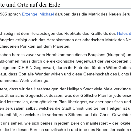
te und Orte auf der Erde
1985 sprach
Erzengel Michael
darüber, dass die Matrix des Neuen Jer
chzeitig mit dem Herabsteigen des Replikats des Kraftfelds des
Hofes d
Angeles erfolgt auch das Herabkommen der ätherischen Matrix des N
chiedenen Punkten auf dem Planeten.
haben bereits zuvor vom Herabkommen dieses Bauplans (blueprint) un
bkommen muss durch die elektronische Gegenwart der verkörperten C
r eigenen ICH BIN Gegenwart, durch ihr Eintreten für den Willen Gott
raut, dass Gott alle Wunder wirken und diese Gemeinschaft des Lichts 
kommenes Werk vollbringe.
teht, dass wir das Herabsteigen der Heiligen Stadt viele Male verkünd
das ätherische Gegenstück dessen, was der Göttliche Plan für jede ein
 Und letztendlich, dem göttlichen Plan überlagert, welcher spezifisch und e
n Jerusalem selbst, welches die Stadt Christi und Seiner Heiligen ist 
ix enthält, zu welcher die verlorenen Stämme und die Christ-Geweiht
t uns sehen, wie sich beides in jedem Bereich manifestiert – der lokale
e, die für diesen Bereich spezifisch ist) und jene des Neuen Jerusalem