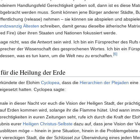
ndeinem Handlungsfeld Gerechtigkeit geben soll, dann ist es diese Matr
bgebracht werden muss. Somit können jene Bürger anderer Städte, B
ffentlichung (release) nehmen – sie können sie abspielen und abspielen,
undzwanzig Ältesten
schreiben, damit genau dieselbe ätherische Matrix
ed Fire) über ihren Staaten und Nationen fokussiert werde.
sage nicht, was die Antwort sein wird. Ich bin ein Fürsprecher des Ruf
precher der Wissenschaft des gesprochenen Wortes. Ich bin ein Fürsp
[6]
dessen, was es tun kann, um die Welt neu zu erschaffen.
 für die Heilung der Erde
rkündete der Elohim
Cyclopea
, dass die
Hierarchien der Plejaden
eine 
eigesetzt hatten. Cyclopea sagte:
male in dieser Nacht vor euch die Vision der Heiligen Stadt, der prächti
auf Erden kommen wird, solange ihr die Flamme hütet. Und wann immer
rechtigkeiten in euren Zeitungen seht, rufe ich durch die Kraft der E
ubnis eurer
Heiligen Christus-Selbste
dazu auf, dass jene Vision der Vi
usblitzen möge – hinein in jene Situation, hinein in die Problemgebiete
r viereckigen Stadt, die der Schlüssel zur Überwindung eines jeden Me