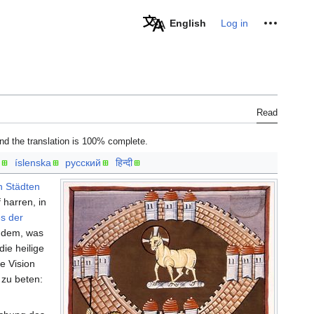
Personal tools
English
Log in
Read
d the translation is 100% complete.
íslenska
русский
हिन्दी
n Städten
 harren, in
s der
 dem, was
die heilige
e Vision
zu beten: