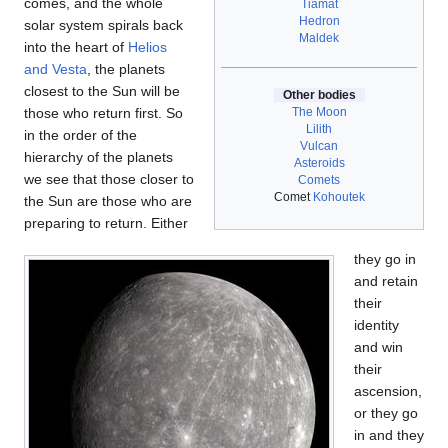
comes, and the whole
Tiamat
Hedron
solar system spirals back
Maldek
into the heart of
Helios
and Vesta
, the planets
closest to the Sun will be
Other bodies
The Moon
those who return first. So
Lilith
in the order of the
Vulcan
hierarchy of the planets
Asteroids
we see that those closer to
Comets
Comet
Kohoutek
the Sun are those who are
preparing to return. Either
they go in
and retain
their
identity
and win
their
ascension,
or they go
in and they