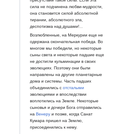
присутствии такой силы. Если эта
сила не подчинена любви-мудрости,
она становится силой абсолютной
тирании, абсолютного зла,
деспотизма над душами!...
Возлюбленные, на Меркурии еще не
одержана окончательная победа. Во
многом мы победили, но некоторые
сыны света и некоторые падшие еще
не достигли кульминации в своих
эволюциях. Поэтому они были
направлены на другие планетарные
дома и системы. Часть падших
объединились с
отсталыми
эволюциями и впоследствии
воплотились на Земле. Некоторые
сыновья и дочери Бога отправились
на
Венеру
и позже, когда Санат
Кумара пришел на Землю,
присоединились к нему.