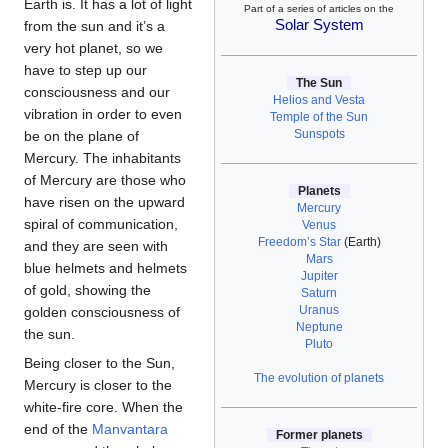
Earth is. It has a lot of light
Part of a series of articles on the
Solar System
from the sun and it’s a
very hot planet, so we
have to step up our
The Sun
consciousness and our
Helios and Vesta
vibration in order to even
Temple of the Sun
Sunspots
be on the plane of
Mercury. The inhabitants
of Mercury are those who
Planets
have risen on the upward
Mercury
spiral of communication,
Venus
Freedom’s Star
(Earth)
and they are seen with
Mars
blue helmets and helmets
Jupiter
of gold, showing the
Saturn
Uranus
golden consciousness of
Neptune
the sun.
Pluto
Being closer to the Sun,
The evolution of planets
Mercury is closer to the
white-fire core. When the
end of the
Manvantara
Former planets