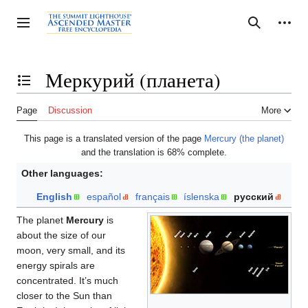
Jump
to
Personal tools
Toggle sidebar
Search
content
Меркурий (планета)
Toggle the table of contents
Page
Discussion
More
This page is a translated version of the page
Mercury (the planet)
and the translation is 68% complete.
Other languages:
English
español
français
íslenska
русский
The planet
Mercury
is
about the size of our
moon, very small, and its
energy spirals are
concentrated. It’s much
closer to the Sun than